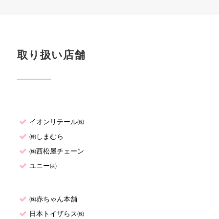
取り扱い店舗
イオンリテール㈱
㈱しまむら
㈱西松屋チェーン
ユニー㈱
㈱赤ちゃん本舗
日本トイザらス㈱