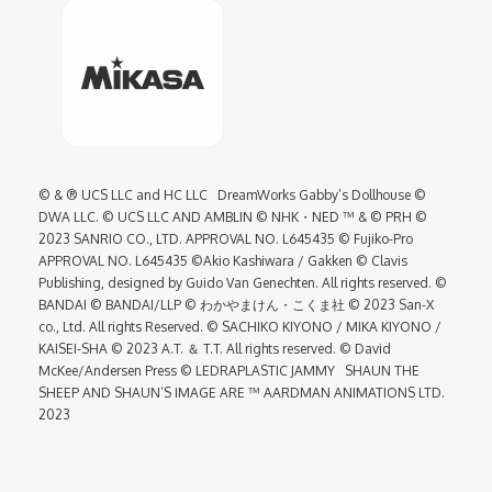
©️ & ® UCS LLC and HC LLC DreamWorks Gabby’s Dollhouse ©
DWA LLC. © UCS LLC AND AMBLIN © NHK・NED ™ & © PRH ©
2023 SANRIO CO., LTD. APPROVAL NO. L645435 © Fujiko-Pro
APPROVAL NO. L645435 ©Akio Kashiwara / Gakken © Clavis
Publishing, designed by Guido Van Genechten. All rights reserved. ©
BANDAI © BANDAI/LLP © わかやまけん・こくま社 © 2023 San-X
co., Ltd. All rights Reserved. © SACHIKO KIYONO / MIKA KIYONO /
KAISEI-SHA © 2023 A.T. ＆ T.T. All rights reserved. © David
McKee/Andersen Press © LEDRAPLASTIC JAMMY SHAUN THE
SHEEP AND SHAUN’S IMAGE ARE ™ AARDMAN ANIMATIONS LTD.
2023